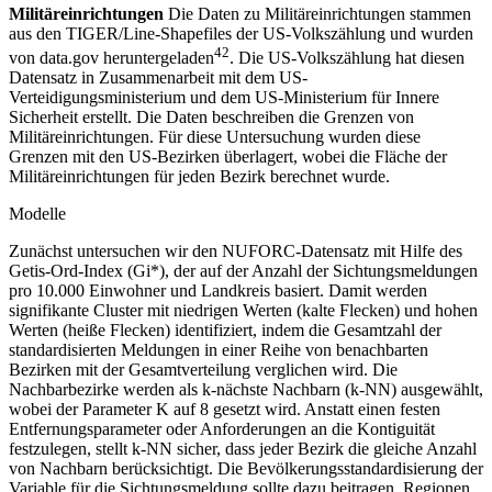
Militäreinrichtungen
Die Daten zu Militäreinrichtungen stammen
aus den TIGER/Line-Shapefiles der US-Volkszählung und wurden
42
von data.gov heruntergeladen
. Die US-Volkszählung hat diesen
Datensatz in Zusammenarbeit mit dem US-
Verteidigungsministerium und dem US-Ministerium für Innere
Sicherheit erstellt. Die Daten beschreiben die Grenzen von
Militäreinrichtungen. Für diese Untersuchung wurden diese
Grenzen mit den US-Bezirken überlagert, wobei die Fläche der
Militäreinrichtungen für jeden Bezirk berechnet wurde.
Modelle
Zunächst untersuchen wir den NUFORC-Datensatz mit Hilfe des
Getis-Ord-Index (Gi*), der auf der Anzahl der Sichtungsmeldungen
pro 10.000 Einwohner und Landkreis basiert. Damit werden
signifikante Cluster mit niedrigen Werten (kalte Flecken) und hohen
Werten (heiße Flecken) identifiziert, indem die Gesamtzahl der
standardisierten Meldungen in einer Reihe von benachbarten
Bezirken mit der Gesamtverteilung verglichen wird. Die
Nachbarbezirke werden als k-nächste Nachbarn (k-NN) ausgewählt,
wobei der Parameter K auf 8 gesetzt wird. Anstatt einen festen
Entfernungsparameter oder Anforderungen an die Kontiguität
festzulegen, stellt k-NN sicher, dass jeder Bezirk die gleiche Anzahl
von Nachbarn berücksichtigt. Die Bevölkerungsstandardisierung der
Variable für die Sichtungsmeldung sollte dazu beitragen, Regionen