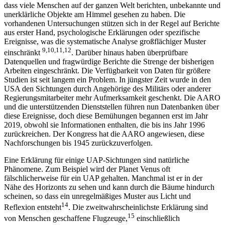
dass viele Menschen auf der ganzen Welt berichten, unbekannte und
unerklärliche Objekte am Himmel gesehen zu haben. Die
vorhandenen Untersuchungen stützen sich in der Regel auf Berichte
aus erster Hand, psychologische Erklärungen oder spezifische
Ereignisse, was die systematische Analyse großflächiger Muster
9,10,11,12
einschränkt
. Darüber hinaus haben überprüfbare
Datenquellen und fragwürdige Berichte die Strenge der bisherigen
Arbeiten eingeschränkt. Die Verfügbarkeit von Daten für größere
Studien ist seit langem ein Problem. In jüngster Zeit wurde in den
USA den Sichtungen durch Angehörige des Militärs oder anderer
Regierungsmitarbeiter mehr Aufmerksamkeit geschenkt. Die AARO
und die unterstützenden Dienststellen führen nun Datenbanken über
diese Ereignisse, doch diese Bemühungen begannen erst im Jahr
2019, obwohl sie Informationen enthalten, die bis ins Jahr 1996
zurückreichen. Der Kongress hat die AARO angewiesen, diese
Nachforschungen bis 1945 zurückzuverfolgen.
Eine Erklärung für einige UAP-Sichtungen sind natürliche
Phänomene. Zum Beispiel wird der Planet Venus oft
fälschlicherweise für ein UAP gehalten. Manchmal ist er in der
Nähe des Horizonts zu sehen und kann durch die Bäume hindurch
scheinen, so dass ein unregelmäßiges Muster aus Licht und
14
Reflexion entsteht
. Die zweitwahrscheinlichste Erklärung sind
15
von Menschen geschaffene Flugzeuge,
einschließlich