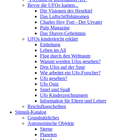
Bevor die UFOs kamen...
Die Visionen des Hesekiel
Das Luftschiffphänomen
Charles Hoy Fort - Der Urvater
Pulp Magazine
Das Shaver-Geheimnis
UFOs kinderleicht erklärt
Einleitung
Leben im All
Flug durch den Weltraum
Warum werden Ufos gesehen?
Den Ufos auf der Spur
Wie arbeitet ein Ufo-Forscher?
Ufo gesehen?
Ufo Quiz
Spiel und Spaß
Ufo Kinderzeichnungen
Information für Eltern und Lehrer
Reichsflugscheiben
Stimuli-Katalog
Grundsätzliches
Astronomische Objekte
Sterne
Planeten