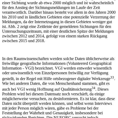
einer Sichtung wurde ab etwa 2000 möglich und ist wahrscheinlich
für den Anstieg der Sichtungsmeldungen im Laufe der Zeit
verantwortlich. Darüber hinaus besteht vor allem in den Jahren 2000
bis 2010 und in ländlichen Gebieten eine potenzielle Verzerrung der
Meldungen, da der Internetzugang in diesen Gebieten weniger gut
ist. Abb. 2 zeigt eine Zeitleiste der gemeldeten Sichtungen für den
Untersuchungszeitraum, mit einer deutlichen Spitze der Meldungen
zwischen 2012 und 2014, gefolgt von einem starken Rückgang
zwischen 2015 und 2018.
In den Raumwissenschaften werden solche Daten üblicherweise als
freiwillige geografische Informationen (Volunteered Geographical
Information - VGI) bezeichnet. VGI werden entweder wissentlich
oder unwissentlich von Einzelpersonen freiwillig zur Verfügung
33
gestellt, in der Regel mit Hilfe ortsbezogener digitaler Werkzeuge
.
Wie bei anderen Daten, die von Menschenhand stammen, gibt es
34
auch bei VGI wenig Hoffnung auf Qualitätssicherung
. Dieses
Problem wird bei diesem Datensatz noch verschärft, da einige
möglicherweise versuchen, zu desinformieren. Es ist klar, dass diese
Daten nicht überprüft werden können, und selbst wenn Interviews
mit jeder Person möglich wären, gäbe es Probleme bei der
Feststellung der Wahrheit und Genauigkeit, insbesondere bei
rückwirkenden Berichten. Die NUFORC versucht jedoch,