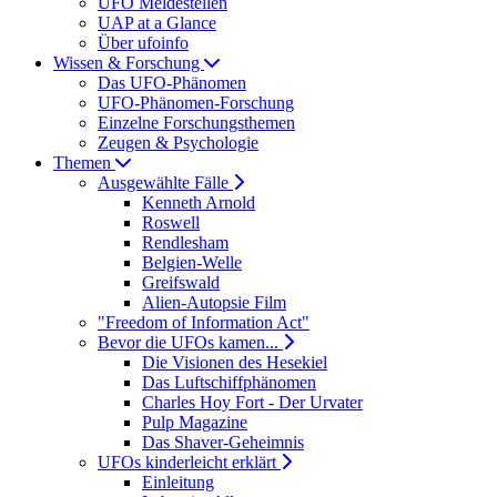
UFO Meldestellen
UAP at a Glance
Über ufoinfo
Wissen & Forschung
Das UFO-Phänomen
UFO-Phänomen-Forschung
Einzelne Forschungsthemen
Zeugen & Psychologie
Themen
Ausgewählte Fälle
Kenneth Arnold
Roswell
Rendlesham
Belgien-Welle
Greifswald
Alien-Autopsie Film
"Freedom of Information Act"
Bevor die UFOs kamen...
Die Visionen des Hesekiel
Das Luftschiffphänomen
Charles Hoy Fort - Der Urvater
Pulp Magazine
Das Shaver-Geheimnis
UFOs kinderleicht erklärt
Einleitung