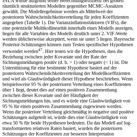
INLA wurde aufgrund seiner Berechnungseffizienz bei großen
räumlich strukturierten Modellen gegenüber MCMC-Ansätzen
gewählt. Die Modellergebnisse werden als Mittelwert der
posterioren Wahrscheinlichkeitsverteilung für jeden Koeffizienten
angegeben (Tabelle 1). Die Varianzinflationsfaktoren (VIFs), die
eine potenzielle Multikollinearität innerhalb eines Modells anzeigen,
liegen für alle Variablen des Modells deutlich unter 2. VIF-Werte
werden üblicherweise akzeptiert, wenn sie unter 5 liegen. Bayessche
Posterior-Schätzungen können zum Testen spezifischer Hypothesen
47
verwendet werden
. Hier testen wir die Hypothesen, dass die
Beziehung zwischen jeder Kovariate und der Rate der
Sichtungsmeldungen positiv (d. h. > 1) oder negativ (< 1) ist. Die
Unterstützung für eine bestimmte Hypothese basiert auf der
posterioren Wahrscheinlichkeitsverteilung der Modellkoeffizienten
und wird als Glaubwürdigkeit dieser Hypothese beschrieben. Wenn
beispielsweise 95 % der posterioren Verteilung eines Koeffizienten
über 1 liegt, deutet dies auf einen positiven Zusammenhang
zwischen dieser Kovariate und der Häufigkeit der
Sichtungsmeldungen hin, und es würde eine Glaubwürdigkeit von
95 % für einen positiven Zusammenhang zugewiesen werden.
Wenn die posteriore Verteilung gleichmäßig in negative und positive
Schätzungen aufgeteilt ist, würde dies eine Glaubwürdigkeit von
etwa 50 % für beide Hypothesen bedeuten. Da das Modell auf log-
transformierten relativen Raten basiert, wurden die posterioren
Schätzungen der Koeffizienten zur besseren Interpretation