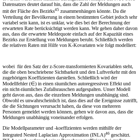
Datensatzes deutet darauf hin, dass die Zahl der Meldungen auch
45
mit der Fläche des Bezirks
zusammenhängen könnte. Da die
Verteilung der Bevölkerung in einem bestimmten Gebiet jedoch sehr
variabel sein kann, ist es unklar, wie dies bei der Berechnung der
erwarteten Rate berücksichtigt werden kann. Wir gehen daher davon
aus, dass die erwartete Meldequote einfach auf der Kapazität eines
Bezirks zur Erstellung von Meldungen beruht. Schließlich werden
die relativen Raten mit Hilfe von K-Kovariaten wie folgt modelliert:
wobei
für den Satz der z-Score-transformierten Kovariablen steht,
die die oben beschriebene Sichtbarkeit und den Luftverkehr mit den
zugehörigen Koeffizienten darstellen. Schließlich wird der
Modellfehler (∈) in einen räumlichen autoregressiven Effekt und
ein nicht-räumliches Zufallsrauschen aufgespalten. Unser Modell
geht davon aus, dass die einzelnen Meldungen unabhängig sind.
Obwohl es unwahrscheinlich ist, dass dies auf die Ereignisse zutrifft,
die die Sichtungen verursacht haben, da diese von mehreren
Personen gemeldet werden können, gehen wir davon aus, dass die
Meldungen unabhängig voneinander erfolgen.
Die Modellparameter und -koeffizienten werden mithilfe der
46
Integrated Nested Laplacian Approximation (INLA)
geschätzt.