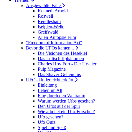
Themen
Ausgewählte Fälle
Kenneth Arnold
Roswell
Rendlesham
Belgien-Welle
Greifswald
Alien-Autopsie Film
"Freedom of Information Act"
Bevor die UFOs kamen...
Die Visionen des Hesekiel
Das Luftschiffphänomen
Charles Hoy Fort - Der Urvater
Pulp Magazine
Das Shaver-Geheimnis
UFOs kinderleicht erklärt
Einleitung
Leben im All
Flug durch den Weltraum
Warum werden Ufos gesehen?
Den Ufos auf der Spur
Wie arbeitet ein Ufo-Forscher?
Ufo gesehen?
Ufo Quiz
Spiel und Spaß