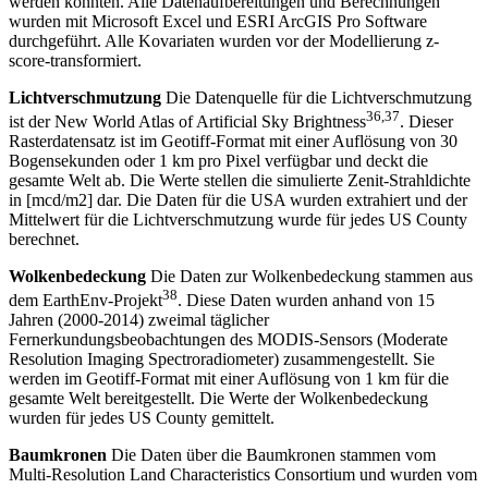
werden könnten. Alle Datenaufbereitungen und Berechnungen
wurden mit Microsoft Excel und ESRI ArcGIS Pro Software
durchgeführt. Alle Kovariaten wurden vor der Modellierung z-
score-transformiert.
Lichtverschmutzung
Die Datenquelle für die Lichtverschmutzung
36,37
ist der New World Atlas of Artificial Sky Brightness
. Dieser
Rasterdatensatz ist im Geotiff-Format mit einer Auflösung von 30
Bogensekunden oder 1 km pro Pixel verfügbar und deckt die
gesamte Welt ab. Die Werte stellen die simulierte Zenit-Strahldichte
in [mcd/m2] dar. Die Daten für die USA wurden extrahiert und der
Mittelwert für die Lichtverschmutzung wurde für jedes US County
berechnet.
Wolkenbedeckung
Die Daten zur Wolkenbedeckung stammen aus
38
dem EarthEnv-Projekt
. Diese Daten wurden anhand von 15
Jahren (2000-2014) zweimal täglicher
Fernerkundungsbeobachtungen des MODIS-Sensors (Moderate
Resolution Imaging Spectroradiometer) zusammengestellt. Sie
werden im Geotiff-Format mit einer Auflösung von 1 km für die
gesamte Welt bereitgestellt. Die Werte der Wolkenbedeckung
wurden für jedes US County gemittelt.
Baumkronen
Die Daten über die Baumkronen stammen vom
Multi-Resolution Land Characteristics Consortium und wurden vom