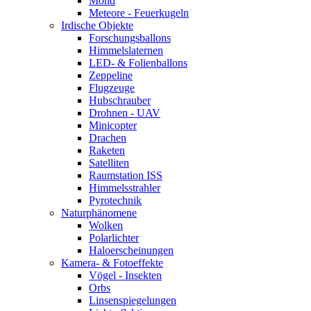
Mond
Meteore - Feuerkugeln
Irdische Objekte
Forschungsballons
Himmelslaternen
LED- & Folienballons
Zeppeline
Flugzeuge
Hubschrauber
Drohnen - UAV
Minicopter
Drachen
Raketen
Satelliten
Raumstation ISS
Himmelsstrahler
Pyrotechnik
Naturphänomene
Wolken
Polarlichter
Haloerscheinungen
Kamera- & Fotoeffekte
Vögel - Insekten
Orbs
Linsenspiegelungen