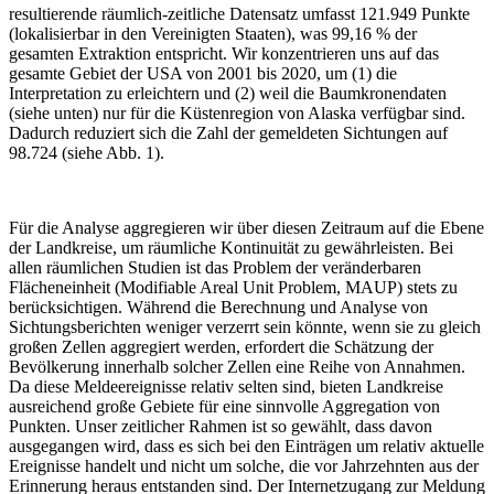
resultierende räumlich-zeitliche Datensatz umfasst 121.949 Punkte
(lokalisierbar in den Vereinigten Staaten), was 99,16 % der
gesamten Extraktion entspricht. Wir konzentrieren uns auf das
gesamte Gebiet der USA von 2001 bis 2020, um (1) die
Interpretation zu erleichtern und (2) weil die Baumkronendaten
(siehe unten) nur für die Küstenregion von Alaska verfügbar sind.
Dadurch reduziert sich die Zahl der gemeldeten Sichtungen auf
98.724 (siehe Abb. 1).
Für die Analyse aggregieren wir über diesen Zeitraum auf die Ebene
der Landkreise, um räumliche Kontinuität zu gewährleisten. Bei
allen räumlichen Studien ist das Problem der veränderbaren
Flächeneinheit (Modifiable Areal Unit Problem, MAUP) stets zu
berücksichtigen. Während die Berechnung und Analyse von
Sichtungsberichten weniger verzerrt sein könnte, wenn sie zu gleich
großen Zellen aggregiert werden, erfordert die Schätzung der
Bevölkerung innerhalb solcher Zellen eine Reihe von Annahmen.
Da diese Meldeereignisse relativ selten sind, bieten Landkreise
ausreichend große Gebiete für eine sinnvolle Aggregation von
Punkten. Unser zeitlicher Rahmen ist so gewählt, dass davon
ausgegangen wird, dass es sich bei den Einträgen um relativ aktuelle
Ereignisse handelt und nicht um solche, die vor Jahrzehnten aus der
Erinnerung heraus entstanden sind. Der Internetzugang zur Meldung