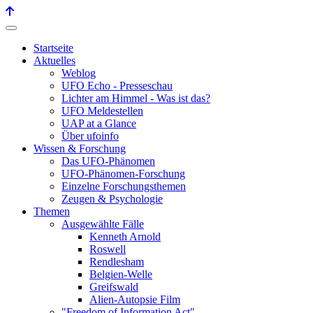
Startseite
Aktuelles
Weblog
UFO Echo - Presseschau
Lichter am Himmel - Was ist das?
UFO Meldestellen
UAP at a Glance
Über ufoinfo
Wissen & Forschung
Das UFO-Phänomen
UFO-Phänomen-Forschung
Einzelne Forschungsthemen
Zeugen & Psychologie
Themen
Ausgewählte Fälle
Kenneth Arnold
Roswell
Rendlesham
Belgien-Welle
Greifswald
Alien-Autopsie Film
"Freedom of Information Act"