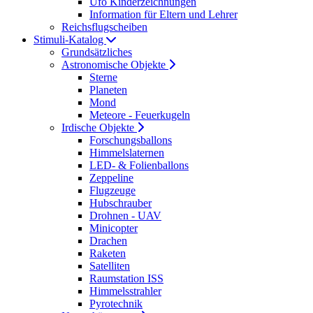
Ufo Kinderzeichnungen
Information für Eltern und Lehrer
Reichsflugscheiben
Stimuli-Katalog
Grundsätzliches
Astronomische Objekte
Sterne
Planeten
Mond
Meteore - Feuerkugeln
Irdische Objekte
Forschungsballons
Himmelslaternen
LED- & Folienballons
Zeppeline
Flugzeuge
Hubschrauber
Drohnen - UAV
Minicopter
Drachen
Raketen
Satelliten
Raumstation ISS
Himmelsstrahler
Pyrotechnik