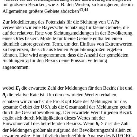
mit größeren Bezirken, wie z. B. den Westen, zu korrigieren, die im
43,44
Allgemeinen größere Gebiete abdecken
.
Zur Modellierung des Potenzials für die Sichtung von UAPs
verwenden wir eine Bayes'sche Schätzung für kleine Gebiete, die
auf der relativen Rate von Sichtungsmeldungen in der Bevölkerung
eines Ortes basiert. Modelle für kleine Gebiete enthalten einen
räumlich autoregressiven Term, um den Einfluss von Extremwerten
zu begrenzen, die sich aus kleinen Populationsgrößen ergeben
können. Hier wird angenommen, dass die Anzahl der gemeldeten
Sichtungen
y
für den Bezirk
i
eine Poisson-Verteilung
i
angenommen:
wobei
E
die erwartete Zahl der Meldungen für den Bezirk
i
ist und
i
θ
die relative Rate ist. Um den erwarteten Wert zu erhalten,
i
schätzen wir zunächst die Pro-Kopf-Rate der Meldungen für das
gesamte Gebiet der USA als die Gesamtzahl der Meldungen geteilt
durch die Gesamtbevölkerung. Der erwartete Wert für jeden Bezirk
ergibt sich durch Multiplikation dieses Wertes mit der
Einwohnerzahl des betreffenden Bezirks. Wenn
θ
> 1
ist die Zahl
i
der Meldungen größer als aufgrund der Bevölkerungszahl allein zu
erwarten wäre. Eine kürzlich durchgeführte Analyse des NUFORC-