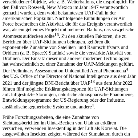
verschiedener Objekte, wie z. B. Wetterballons, die ursprünglich für
den Fall von Roswell, New Mexico im Jahr 1947 verantwortlich
gemacht wurden, dem wohl bekanntesten UAP-Fall in der
amerikanischen Popkultur. Nachfolgende Enthüllungen der Air
Force beschreiben die Aktivität, die für das Ereignis verantwortlich
war, als ein geheimes Projekt mit mehreren Ballons, das sowjetische
16
Atomtests aufdecken sollte
. Zu den aktuellen Faktoren, die zu
Berichten über UAP-Sichtungen beitragen, gehören die
exponentielle Zunahme von Satelliten- und Raumschiffstarts und
Orbitern (z. B. SpaceX Starlink) sowie die verstärkte Aktivität von
Drohnen. Der Einsatz dieser und anderer moderner Technologien
hat wahrscheinlich zu einer Zunahme der UAP-Meldungen geführt.
4
Der Preliminary Assessment on Unidentified Aerial Phenomena
des U.S. Office of the Director of National Intelligence aus dem Jahr
13
2021 und der jüngste DNI-Bericht über UAP
aus dem Jahr 2022
führen fünf mögliche Erklärungskategorien für UAP-Sichtungen
auf: luftgestützte Störungen, natürliche atmosphärische Phänomene,
Entwicklungsprogramme der US-Regierung oder der Industrie,
4
ausländische gegnerische Systeme und andere
.
Frühe Forschungsarbeiten, die eine Zunahme von
Sichtungsberichten im Uinta-Becken von Utah zu erklären
versuchen, verwenden Insektenflug in der Luft als Korrelat. Die
ausgewählten Insekten zeigten während der Stimulation durch ein