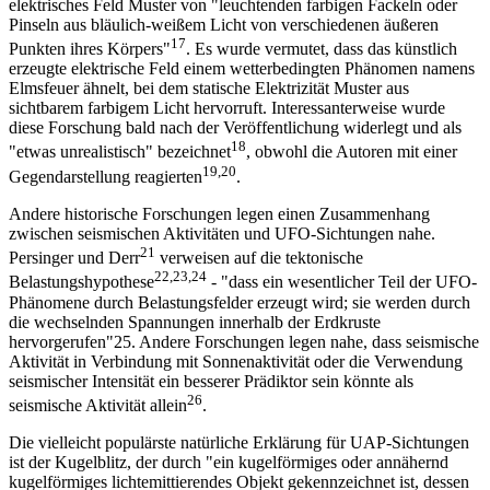
elektrisches Feld Muster von "leuchtenden farbigen Fackeln oder
Pinseln aus bläulich-weißem Licht von verschiedenen äußeren
17
Punkten ihres Körpers"
. Es wurde vermutet, dass das künstlich
erzeugte elektrische Feld einem wetterbedingten Phänomen namens
Elmsfeuer ähnelt, bei dem statische Elektrizität Muster aus
sichtbarem farbigem Licht hervorruft. Interessanterweise wurde
diese Forschung bald nach der Veröffentlichung widerlegt und als
18
"etwas unrealistisch" bezeichnet
, obwohl die Autoren mit einer
19,20
Gegendarstellung reagierten
.
Andere historische Forschungen legen einen Zusammenhang
zwischen seismischen Aktivitäten und UFO-Sichtungen nahe.
21
Persinger und Derr
verweisen auf die tektonische
22,23,24
Belastungshypothese
- "dass ein wesentlicher Teil der UFO-
Phänomene durch Belastungsfelder erzeugt wird; sie werden durch
die wechselnden Spannungen innerhalb der Erdkruste
hervorgerufen"25. Andere Forschungen legen nahe, dass seismische
Aktivität in Verbindung mit Sonnenaktivität oder die Verwendung
seismischer Intensität ein besserer Prädiktor sein könnte als
26
seismische Aktivität allein
.
Die vielleicht populärste natürliche Erklärung für UAP-Sichtungen
ist der Kugelblitz, der durch "ein kugelförmiges oder annähernd
kugelförmiges lichtemittierendes Objekt gekennzeichnet ist, dessen