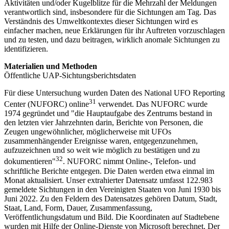
Aktivitäten und/oder Kugelblitze für die Mehrzahl der Meldungen
verantwortlich sind, insbesondere für die Sichtungen am Tag. Das
Verständnis des Umweltkontextes dieser Sichtungen wird es
einfacher machen, neue Erklärungen für ihr Auftreten vorzuschlagen
und zu testen, und dazu beitragen, wirklich anomale Sichtungen zu
identifizieren.
Materialien und Methoden
Öffentliche UAP-Sichtungsberichtsdaten
Für diese Untersuchung wurden Daten des National UFO Reporting
31
Center (NUFORC) online
verwendet. Das NUFORC wurde
1974 gegründet und "die Hauptaufgabe des Zentrums bestand in
den letzten vier Jahrzehnten darin, Berichte von Personen, die
Zeugen ungewöhnlicher, möglicherweise mit UFOs
zusammenhängender Ereignisse waren, entgegenzunehmen,
aufzuzeichnen und so weit wie möglich zu bestätigen und zu
32
dokumentieren"
. NUFORC nimmt Online-, Telefon- und
schriftliche Berichte entgegen. Die Daten werden etwa einmal im
Monat aktualisiert. Unser extrahierter Datensatz umfasst 122.983
gemeldete Sichtungen in den Vereinigten Staaten von Juni 1930 bis
Juni 2022. Zu den Feldern des Datensatzes gehören Datum, Stadt,
Staat, Land, Form, Dauer, Zusammenfassung,
Veröffentlichungsdatum und Bild. Die Koordinaten auf Stadtebene
wurden mit Hilfe der Online-Dienste von Microsoft berechnet. Der