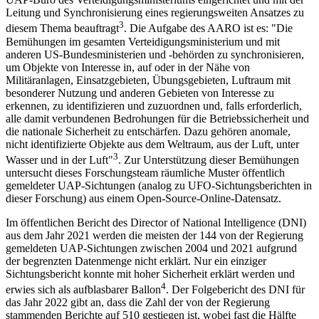
Leitung und Synchronisierung eines regierungsweiten Ansatzes zu
3
diesem Thema beauftragt
. Die Aufgabe des AARO ist es: "Die
Bemühungen im gesamten Verteidigungsministerium und mit
anderen US-Bundesministerien und -behörden zu synchronisieren,
um Objekte von Interesse in, auf oder in der Nähe von
Militäranlagen, Einsatzgebieten, Übungsgebieten, Luftraum mit
besonderer Nutzung und anderen Gebieten von Interesse zu
erkennen, zu identifizieren und zuzuordnen und, falls erforderlich,
alle damit verbundenen Bedrohungen für die Betriebssicherheit und
die nationale Sicherheit zu entschärfen. Dazu gehören anomale,
nicht identifizierte Objekte aus dem Weltraum, aus der Luft, unter
3
Wasser und in der Luft"
. Zur Unterstützung dieser Bemühungen
untersucht dieses Forschungsteam räumliche Muster öffentlich
gemeldeter UAP-Sichtungen (analog zu UFO-Sichtungsberichten in
dieser Forschung) aus einem Open-Source-Online-Datensatz.
Im öffentlichen Bericht des Director of National Intelligence (DNI)
aus dem Jahr 2021 werden die meisten der 144 von der Regierung
gemeldeten UAP-Sichtungen zwischen 2004 und 2021 aufgrund
der begrenzten Datenmenge nicht erklärt. Nur ein einziger
Sichtungsbericht konnte mit hoher Sicherheit erklärt werden und
4
erwies sich als aufblasbarer Ballon
. Der Folgebericht des DNI für
das Jahr 2022 gibt an, dass die Zahl der von der Regierung
stammenden Berichte auf 510 gestiegen ist, wobei fast die Hälfte