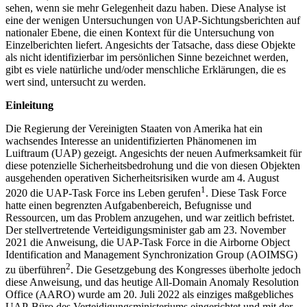
sehen, wenn sie mehr Gelegenheit dazu haben. Diese Analyse ist
eine der wenigen Untersuchungen von UAP-Sichtungsberichten auf
nationaler Ebene, die einen Kontext für die Untersuchung von
Einzelberichten liefert. Angesichts der Tatsache, dass diese Objekte
als nicht identifizierbar im persönlichen Sinne bezeichnet werden,
gibt es viele natürliche und/oder menschliche Erklärungen, die es
wert sind, untersucht zu werden.
Einleitung
Die Regierung der Vereinigten Staaten von Amerika hat ein
wachsendes Interesse an unidentifizierten Phänomenen im
Luiftraum (UAP) gezeigt. Angesichts der neuen Aufmerksamkeit für
diese potenzielle Sicherheitsbedrohung und die von diesen Objekten
ausgehenden operativen Sicherheitsrisiken wurde am 4. August
1
2020 die UAP-Task Force ins Leben gerufen
. Diese Task Force
hatte einen begrenzten Aufgabenbereich, Befugnisse und
Ressourcen, um das Problem anzugehen, und war zeitlich befristet.
Der stellvertretende Verteidigungsminister gab am 23. November
2021 die Anweisung, die UAP-Task Force in die Airborne Object
Identification and Management Synchronization Group (AOIMSG)
2
zu überführen
. Die Gesetzgebung des Kongresses überholte jedoch
diese Anweisung, und das heutige All-Domain Anomaly Resolution
Office (AARO) wurde am 20. Juli 2022 als einziges maßgebliches
UAP-Büro des Verteidigungsministeriums eingerichtet und mit der