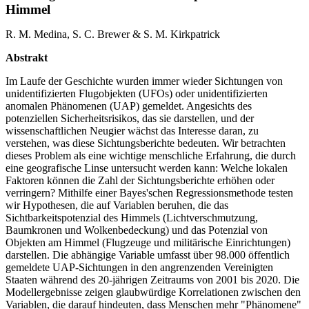
Himmel
R. M. Medina, S. C. Brewer & S. M. Kirkpatrick
Abstrakt
Im Laufe der Geschichte wurden immer wieder Sichtungen von
unidentifizierten Flugobjekten (UFOs) oder unidentifizierten
anomalen Phänomenen (UAP) gemeldet. Angesichts des
potenziellen Sicherheitsrisikos, das sie darstellen, und der
wissenschaftlichen Neugier wächst das Interesse daran, zu
verstehen, was diese Sichtungsberichte bedeuten. Wir betrachten
dieses Problem als eine wichtige menschliche Erfahrung, die durch
eine geografische Linse untersucht werden kann: Welche lokalen
Faktoren können die Zahl der Sichtungsberichte erhöhen oder
verringern? Mithilfe einer Bayes'schen Regressionsmethode testen
wir Hypothesen, die auf Variablen beruhen, die das
Sichtbarkeitspotenzial des Himmels (Lichtverschmutzung,
Baumkronen und Wolkenbedeckung) und das Potenzial von
Objekten am Himmel (Flugzeuge und militärische Einrichtungen)
darstellen. Die abhängige Variable umfasst über 98.000 öffentlich
gemeldete UAP-Sichtungen in den angrenzenden Vereinigten
Staaten während des 20-jährigen Zeitraums von 2001 bis 2020. Die
Modellergebnisse zeigen glaubwürdige Korrelationen zwischen den
Variablen, die darauf hindeuten, dass Menschen mehr "Phänomene"