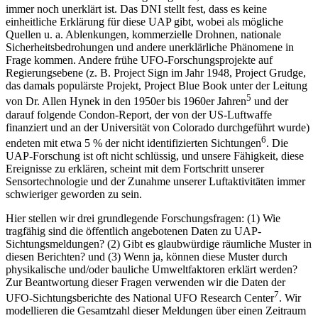
immer noch unerklärt ist. Das DNI stellt fest, dass es keine
einheitliche Erklärung für diese UAP gibt, wobei als mögliche
Quellen u. a. Ablenkungen, kommerzielle Drohnen, nationale
Sicherheitsbedrohungen und andere unerklärliche Phänomene in
Frage kommen. Andere frühe UFO-Forschungsprojekte auf
Regierungsebene (z. B. Project Sign im Jahr 1948, Project Grudge,
das damals populärste Projekt, Project Blue Book unter der Leitung
5
von Dr. Allen Hynek in den 1950er bis 1960er Jahren
und der
darauf folgende Condon-Report, der von der US-Luftwaffe
finanziert und an der Universität von Colorado durchgeführt wurde)
6
endeten mit etwa 5 % der nicht identifizierten Sichtungen
. Die
UAP-Forschung ist oft nicht schlüssig, und unsere Fähigkeit, diese
Ereignisse zu erklären, scheint mit dem Fortschritt unserer
Sensortechnologie und der Zunahme unserer Luftaktivitäten immer
schwieriger geworden zu sein.
Hier stellen wir drei grundlegende Forschungsfragen: (1) Wie
tragfähig sind die öffentlich angebotenen Daten zu UAP-
Sichtungsmeldungen? (2) Gibt es glaubwürdige räumliche Muster in
diesen Berichten? und (3) Wenn ja, können diese Muster durch
physikalische und/oder bauliche Umweltfaktoren erklärt werden?
Zur Beantwortung dieser Fragen verwenden wir die Daten der
7
UFO-Sichtungsberichte des National UFO Research Center
. Wir
modellieren die Gesamtzahl dieser Meldungen über einen Zeitraum