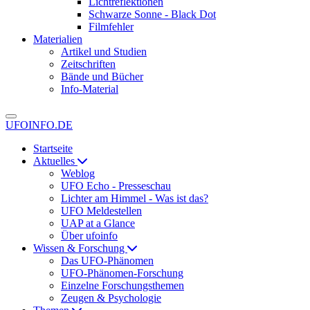
Lichtreflektionen
Schwarze Sonne - Black Dot
Filmfehler
Materialien
Artikel und Studien
Zeitschriften
Bände und Bücher
Info-Material
UFOINFO.DE
Startseite
Aktuelles
Weblog
UFO Echo - Presseschau
Lichter am Himmel - Was ist das?
UFO Meldestellen
UAP at a Glance
Über ufoinfo
Wissen & Forschung
Das UFO-Phänomen
UFO-Phänomen-Forschung
Einzelne Forschungsthemen
Zeugen & Psychologie