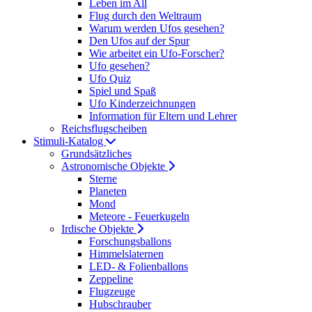
Leben im All
Flug durch den Weltraum
Warum werden Ufos gesehen?
Den Ufos auf der Spur
Wie arbeitet ein Ufo-Forscher?
Ufo gesehen?
Ufo Quiz
Spiel und Spaß
Ufo Kinderzeichnungen
Information für Eltern und Lehrer
Reichsflugscheiben
Stimuli-Katalog
Grundsätzliches
Astronomische Objekte
Sterne
Planeten
Mond
Meteore - Feuerkugeln
Irdische Objekte
Forschungsballons
Himmelslaternen
LED- & Folienballons
Zeppeline
Flugzeuge
Hubschrauber