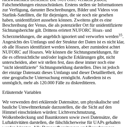
Falschmeldungen einzuschränken. Erstens stellen sie Informationen
zur Verfügung, darunter Beschreibungen, Bilder und Videos von
Starlink-Satelliten, die für diejenigen, die sie noch nie gesehen
haben, unidentifiziert aussehen können. Zweitens gibt es eine
Beschreibung der Venus, die als potenzieller Ort für unidentifizierte
Sichtungsberichte gilt. Drittens erörtert NUFORC Hoax- und
35
Scherzmeldungen, die angeblich ignoriert und verworfen werden
.
Angesichts des Umfangs und der Struktur der Daten ist es nicht klar,
ob alle Hoaxes identifiziert werden können, aber zumindest achtet
NUFORC auf Hoaxes. Wir können die Sichtungsmeldungen, für
die es offensichtliche und/oder logische Erklärungen gibt, nicht
unterscheiden, aber wir stellen fest, dass diese immer noch eine
"nicht identifizierte" Sichtungsmeldung darstellen. Dies ist jedoch
der einzige Datensatz dieses Umfangs und dieser Detailliertheit, der
eine geografische Untersuchung ermöglicht. Außerdem ist es
unmöglich, mehr als 120.000 Fälle zu diskreditieren.
Erläuternde Variablen
Wir verwenden drei erklärende Datensätze, um physikalische und
bauliche Umweltmerkmale darzustellen, die die Sicht auf den
Himmel einschränken würden: Lichtverschmutzung,
Wolkenbedeckung und Baumkronen sowie zwei Datensätze, die
Luftaktivitäten darstellen, die fälschlicherweise für UAPs gehalten