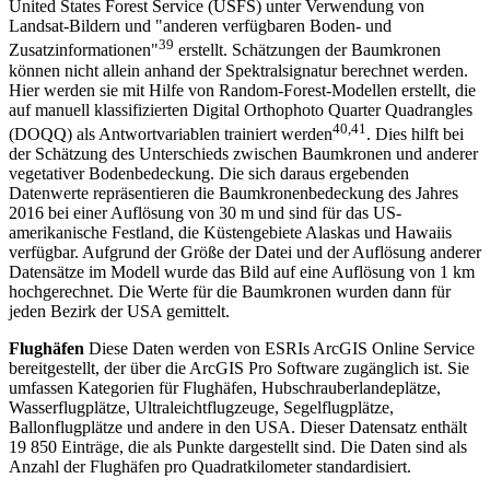
United States Forest Service (USFS) unter Verwendung von
Landsat-Bildern und "anderen verfügbaren Boden- und
39
Zusatzinformationen"
erstellt. Schätzungen der Baumkronen
können nicht allein anhand der Spektralsignatur berechnet werden.
Hier werden sie mit Hilfe von Random-Forest-Modellen erstellt, die
auf manuell klassifizierten Digital Orthophoto Quarter Quadrangles
40,41
(DOQQ) als Antwortvariablen trainiert werden
. Dies hilft bei
der Schätzung des Unterschieds zwischen Baumkronen und anderer
vegetativer Bodenbedeckung. Die sich daraus ergebenden
Datenwerte repräsentieren die Baumkronenbedeckung des Jahres
2016 bei einer Auflösung von 30 m und sind für das US-
amerikanische Festland, die Küstengebiete Alaskas und Hawaiis
verfügbar. Aufgrund der Größe der Datei und der Auflösung anderer
Datensätze im Modell wurde das Bild auf eine Auflösung von 1 km
hochgerechnet. Die Werte für die Baumkronen wurden dann für
jeden Bezirk der USA gemittelt.
Flughäfen
Diese Daten werden von ESRIs ArcGIS Online Service
bereitgestellt, der über die ArcGIS Pro Software zugänglich ist. Sie
umfassen Kategorien für Flughäfen, Hubschrauberlandeplätze,
Wasserflugplätze, Ultraleichtflugzeuge, Segelflugplätze,
Ballonflugplätze und andere in den USA. Dieser Datensatz enthält
19 850 Einträge, die als Punkte dargestellt sind. Die Daten sind als
Anzahl der Flughäfen pro Quadratkilometer standardisiert.