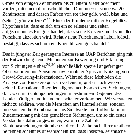
Größe von einigen Zentimetern bis zu einem Meter oder mehr
variiert, mit einem durchschnittlichen Durchmesser von etwa 20
Zentimetern, und dessen Farben von rot über gelb, weiß, blau und
27
(selten) grün variieren"
. Eines der Probleme mit der Kugelblitz-
Hypothese ist, dass es sich um ein so seltenes und selten
aufgezeichnetes Ereignis handelt, dass seine Existenz nicht von allen
Forschern akzeptiert wird. Relativ neue Forschungen haben jedoch
28
bestätigt, dass es sich um ein Kugelblitzereignis handelt
.
Das in jüngster Zeit gestiegene Interesse an UAP-Berichten ging mit
der Entwicklung neuer Methoden zur Bewertung und Erklärung
29,30
von Sichtungen einher,
einschließlich speziell angefertigter
Observatorien und Sensoren sowie mobiler Apps zur Nutzung von
Crowd-Sourcing-Informationen. Während diese Methoden die
Analyse von Einzelereignissen verfeinern, gibt es nach wie vor
keine Informationen über den allgemeinen Kontext von Sichtungen,
d. h. warum Sichtungsmeldungen in bestimmten Regionen des
Landes häufiger und in anderen seltener vorkommen. Wir versuchen
nicht zu erklären, was die Menschen am Himmel sehen, sondern
untersuchen die Kombination aus Sichtweite und Luftverkehr im
Zusammenhang mit den gemeldeten Sichtungen, um so ein erstes
Verständnis dafür zu gewinnen, warum die Zahl der
Sichtungsmeldungen räumlich variiert. In Anbetracht ihrer relativen
Seltenheit scheint es unwahrscheinlich, dass Insekten, seismische