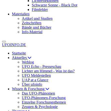
Lichtreflektionen
Schwarze Sonne - Black Dot
Filmfehler
Materialien
Artikel und Studien
Zeitschriften
Bände und Bücher
Info-Material
UFOINFO.DE
Startseite
Aktuelles
Weblog
UFO Echo - Presseschau
Lichter am Himmel - Was ist das?
UFO Meldestellen
UAP at a Glance
Über ufoinfo
Wissen & Forschung
Das UFO-Phänomen
UFO-Phänomen-Forschung
Einzelne Forschungsthemen
Zeugen & Psychologie