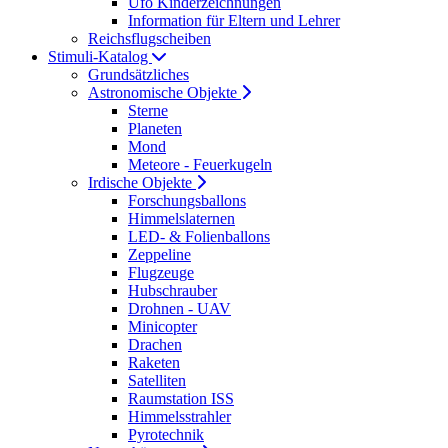
Ufo Kinderzeichnungen
Information für Eltern und Lehrer
Reichsflugscheiben
Stimuli-Katalog
Grundsätzliches
Astronomische Objekte
Sterne
Planeten
Mond
Meteore - Feuerkugeln
Irdische Objekte
Forschungsballons
Himmelslaternen
LED- & Folienballons
Zeppeline
Flugzeuge
Hubschrauber
Drohnen - UAV
Minicopter
Drachen
Raketen
Satelliten
Raumstation ISS
Himmelsstrahler
Pyrotechnik