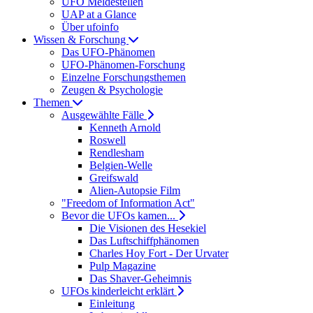
UFO Meldestellen
UAP at a Glance
Über ufoinfo
Wissen & Forschung
Das UFO-Phänomen
UFO-Phänomen-Forschung
Einzelne Forschungsthemen
Zeugen & Psychologie
Themen
Ausgewählte Fälle
Kenneth Arnold
Roswell
Rendlesham
Belgien-Welle
Greifswald
Alien-Autopsie Film
"Freedom of Information Act"
Bevor die UFOs kamen...
Die Visionen des Hesekiel
Das Luftschiffphänomen
Charles Hoy Fort - Der Urvater
Pulp Magazine
Das Shaver-Geheimnis
UFOs kinderleicht erklärt
Einleitung