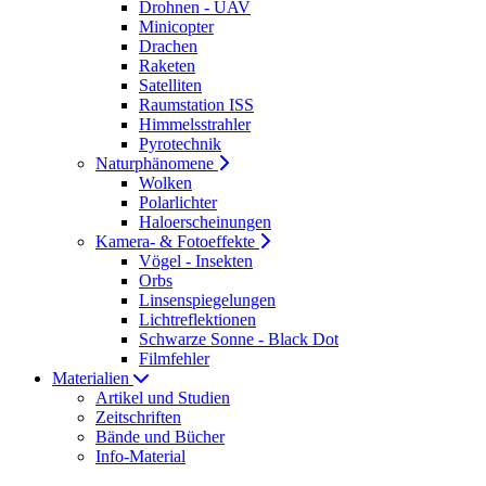
Drohnen - UAV
Minicopter
Drachen
Raketen
Satelliten
Raumstation ISS
Himmelsstrahler
Pyrotechnik
Naturphänomene
Wolken
Polarlichter
Haloerscheinungen
Kamera- & Fotoeffekte
Vögel - Insekten
Orbs
Linsenspiegelungen
Lichtreflektionen
Schwarze Sonne - Black Dot
Filmfehler
Materialien
Artikel und Studien
Zeitschriften
Bände und Bücher
Info-Material