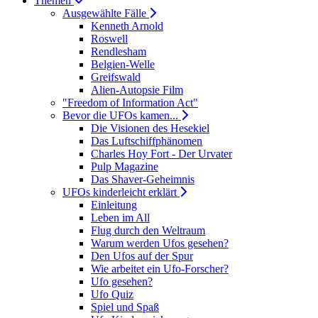
Themen
Ausgewählte Fälle
Kenneth Arnold
Roswell
Rendlesham
Belgien-Welle
Greifswald
Alien-Autopsie Film
"Freedom of Information Act"
Bevor die UFOs kamen...
Die Visionen des Hesekiel
Das Luftschiffphänomen
Charles Hoy Fort - Der Urvater
Pulp Magazine
Das Shaver-Geheimnis
UFOs kinderleicht erklärt
Einleitung
Leben im All
Flug durch den Weltraum
Warum werden Ufos gesehen?
Den Ufos auf der Spur
Wie arbeitet ein Ufo-Forscher?
Ufo gesehen?
Ufo Quiz
Spiel und Spaß