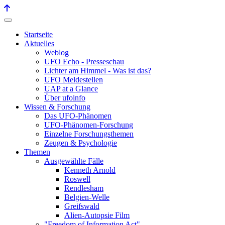
Startseite
Aktuelles
Weblog
UFO Echo - Presseschau
Lichter am Himmel - Was ist das?
UFO Meldestellen
UAP at a Glance
Über ufoinfo
Wissen & Forschung
Das UFO-Phänomen
UFO-Phänomen-Forschung
Einzelne Forschungsthemen
Zeugen & Psychologie
Themen
Ausgewählte Fälle
Kenneth Arnold
Roswell
Rendlesham
Belgien-Welle
Greifswald
Alien-Autopsie Film
"Freedom of Information Act"