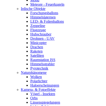
Mond
Meteore - Feuerkugeln
Irdische Objekte
Forschungsballons
Himmelslaternen
LED- & Folienballons
Zeppeline
Flugzeuge
Hubschrauber
Drohnen - UAV
Minicopter
Drachen
Raketen
Satelliten
Raumstation ISS
Himmelsstrahler
Pyrotechnik
Naturphänomene
Wolken
Polarlichter
Haloerscheinungen
Kamera- & Fotoeffekte
Vögel - Insekten
Orbs
Linsenspiegelungen