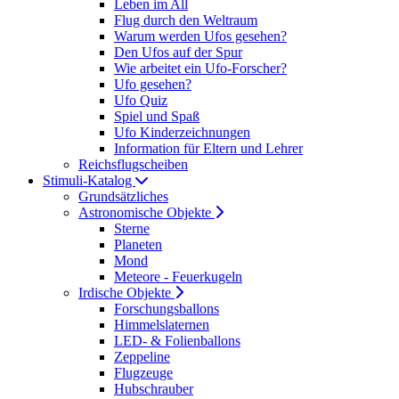
Leben im All
Flug durch den Weltraum
Warum werden Ufos gesehen?
Den Ufos auf der Spur
Wie arbeitet ein Ufo-Forscher?
Ufo gesehen?
Ufo Quiz
Spiel und Spaß
Ufo Kinderzeichnungen
Information für Eltern und Lehrer
Reichsflugscheiben
Stimuli-Katalog
Grundsätzliches
Astronomische Objekte
Sterne
Planeten
Mond
Meteore - Feuerkugeln
Irdische Objekte
Forschungsballons
Himmelslaternen
LED- & Folienballons
Zeppeline
Flugzeuge
Hubschrauber