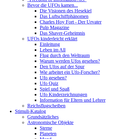
Bevor die UFOs kamen...
Die Visionen des Hesekiel
Das Luftschiffphänomen
Charles Hoy Fort - Der Urvater
Pulp Magazine
Das Shaver-Geheimnis
UFOs kinderleicht erklärt
Einleitung
Leben im All
Flug durch den Weltraum
Warum werden Ufos gesehen?
Den Ufos auf der Spur
Wie arbeitet ein Ufo-Forscher?
Ufo gesehen?
Ufo Quiz
Spiel und Spaß
Ufo Kinderzeichnungen
Information für Eltern und Lehrer
Reichsflugscheiben
Stimuli-Katalog
Grundsätzliches
Astronomische Objekte
Sterne
Planeten