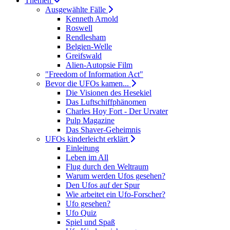
Themen
Ausgewählte Fälle
Kenneth Arnold
Roswell
Rendlesham
Belgien-Welle
Greifswald
Alien-Autopsie Film
"Freedom of Information Act"
Bevor die UFOs kamen...
Die Visionen des Hesekiel
Das Luftschiffphänomen
Charles Hoy Fort - Der Urvater
Pulp Magazine
Das Shaver-Geheimnis
UFOs kinderleicht erklärt
Einleitung
Leben im All
Flug durch den Weltraum
Warum werden Ufos gesehen?
Den Ufos auf der Spur
Wie arbeitet ein Ufo-Forscher?
Ufo gesehen?
Ufo Quiz
Spiel und Spaß