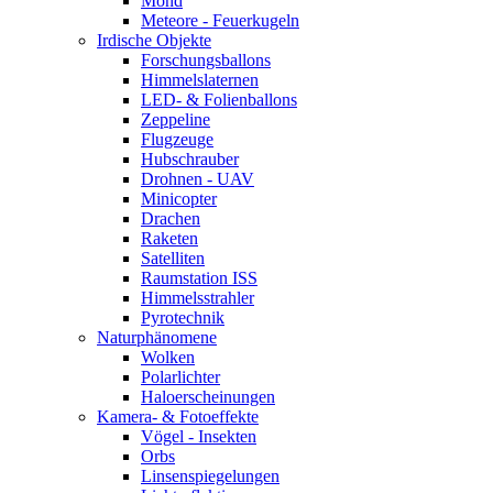
Mond
Meteore - Feuerkugeln
Irdische Objekte
Forschungsballons
Himmelslaternen
LED- & Folienballons
Zeppeline
Flugzeuge
Hubschrauber
Drohnen - UAV
Minicopter
Drachen
Raketen
Satelliten
Raumstation ISS
Himmelsstrahler
Pyrotechnik
Naturphänomene
Wolken
Polarlichter
Haloerscheinungen
Kamera- & Fotoeffekte
Vögel - Insekten
Orbs
Linsenspiegelungen