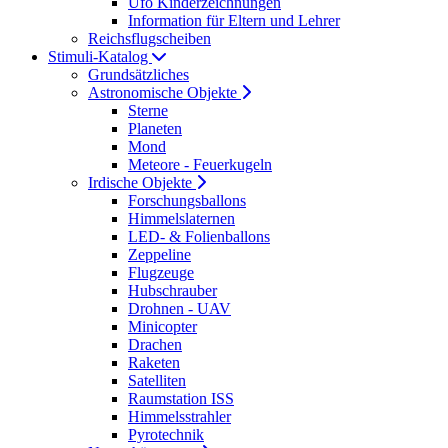
Ufo Kinderzeichnungen
Information für Eltern und Lehrer
Reichsflugscheiben
Stimuli-Katalog
Grundsätzliches
Astronomische Objekte
Sterne
Planeten
Mond
Meteore - Feuerkugeln
Irdische Objekte
Forschungsballons
Himmelslaternen
LED- & Folienballons
Zeppeline
Flugzeuge
Hubschrauber
Drohnen - UAV
Minicopter
Drachen
Raketen
Satelliten
Raumstation ISS
Himmelsstrahler
Pyrotechnik