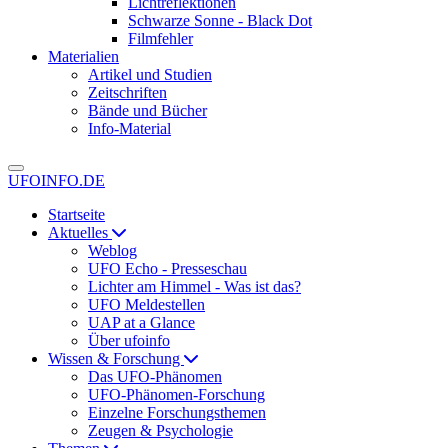
Lichtreflektionen
Schwarze Sonne - Black Dot
Filmfehler
Materialien
Artikel und Studien
Zeitschriften
Bände und Bücher
Info-Material
UFOINFO.DE
Startseite
Aktuelles
Weblog
UFO Echo - Presseschau
Lichter am Himmel - Was ist das?
UFO Meldestellen
UAP at a Glance
Über ufoinfo
Wissen & Forschung
Das UFO-Phänomen
UFO-Phänomen-Forschung
Einzelne Forschungsthemen
Zeugen & Psychologie