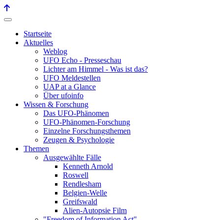
Startseite
Aktuelles
Weblog
UFO Echo - Presseschau
Lichter am Himmel - Was ist das?
UFO Meldestellen
UAP at a Glance
Über ufoinfo
Wissen & Forschung
Das UFO-Phänomen
UFO-Phänomen-Forschung
Einzelne Forschungsthemen
Zeugen & Psychologie
Themen
Ausgewählte Fälle
Kenneth Arnold
Roswell
Rendlesham
Belgien-Welle
Greifswald
Alien-Autopsie Film
"Freedom of Information Act"