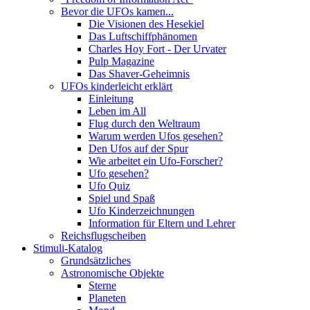
Bevor die UFOs kamen...
Die Visionen des Hesekiel
Das Luftschiffphänomen
Charles Hoy Fort - Der Urvater
Pulp Magazine
Das Shaver-Geheimnis
UFOs kinderleicht erklärt
Einleitung
Leben im All
Flug durch den Weltraum
Warum werden Ufos gesehen?
Den Ufos auf der Spur
Wie arbeitet ein Ufo-Forscher?
Ufo gesehen?
Ufo Quiz
Spiel und Spaß
Ufo Kinderzeichnungen
Information für Eltern und Lehrer
Reichsflugscheiben
Stimuli-Katalog
Grundsätzliches
Astronomische Objekte
Sterne
Planeten