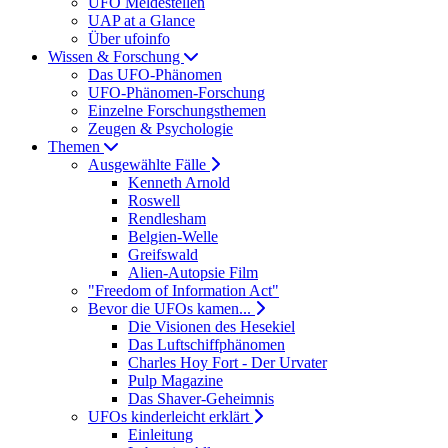
UFO Meldestellen
UAP at a Glance
Über ufoinfo
Wissen & Forschung
Das UFO-Phänomen
UFO-Phänomen-Forschung
Einzelne Forschungsthemen
Zeugen & Psychologie
Themen
Ausgewählte Fälle
Kenneth Arnold
Roswell
Rendlesham
Belgien-Welle
Greifswald
Alien-Autopsie Film
"Freedom of Information Act"
Bevor die UFOs kamen...
Die Visionen des Hesekiel
Das Luftschiffphänomen
Charles Hoy Fort - Der Urvater
Pulp Magazine
Das Shaver-Geheimnis
UFOs kinderleicht erklärt
Einleitung