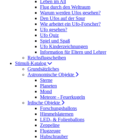
Leben im All
Flug durch den Weltraum
Warum werden Ufos gesehen?
Den Ufos auf der Spur
Wie arbeitet ein Ufo-Forscher?
Ufo gesehen?
Ufo Quiz
Spiel und Spaß
Ufo Kinderzeichnungen
Information für Eltern und Lehrer
Reichsflugscheiben
Stimuli-Katalog
Grundsätzliches
Astronomische Objekte
Sterne
Planeten
Mond
Meteore - Feuerkugeln
Irdische Objekte
Forschungsballons
Himmelslaternen
LED- & Folienballons
Zeppeline
Flugzeuge
Hubschrauber