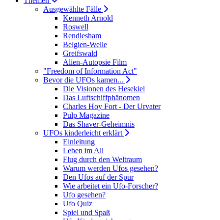
Themen
Ausgewählte Fälle
Kenneth Arnold
Roswell
Rendlesham
Belgien-Welle
Greifswald
Alien-Autopsie Film
"Freedom of Information Act"
Bevor die UFOs kamen...
Die Visionen des Hesekiel
Das Luftschiffphänomen
Charles Hoy Fort - Der Urvater
Pulp Magazine
Das Shaver-Geheimnis
UFOs kinderleicht erklärt
Einleitung
Leben im All
Flug durch den Weltraum
Warum werden Ufos gesehen?
Den Ufos auf der Spur
Wie arbeitet ein Ufo-Forscher?
Ufo gesehen?
Ufo Quiz
Spiel und Spaß