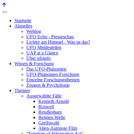
Startseite
Aktuelles
Weblog
UFO Echo - Presseschau
Lichter am Himmel - Was ist das?
UFO Meldestellen
UAP at a Glance
Über ufoinfo
Wissen & Forschung
Das UFO-Phänomen
UFO-Phänomen-Forschung
Einzelne Forschungsthemen
Zeugen & Psychologie
Themen
Ausgewählte Fälle
Kenneth Arnold
Roswell
Rendlesham
Belgien-Welle
Greifswald
Alien-Autopsie Film
"Freedom of Information Act"