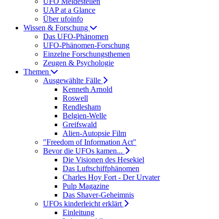
UFO Meldestellen
UAP at a Glance
Über ufoinfo
Wissen & Forschung
Das UFO-Phänomen
UFO-Phänomen-Forschung
Einzelne Forschungsthemen
Zeugen & Psychologie
Themen
Ausgewählte Fälle
Kenneth Arnold
Roswell
Rendlesham
Belgien-Welle
Greifswald
Alien-Autopsie Film
"Freedom of Information Act"
Bevor die UFOs kamen...
Die Visionen des Hesekiel
Das Luftschiffphänomen
Charles Hoy Fort - Der Urvater
Pulp Magazine
Das Shaver-Geheimnis
UFOs kinderleicht erklärt
Einleitung