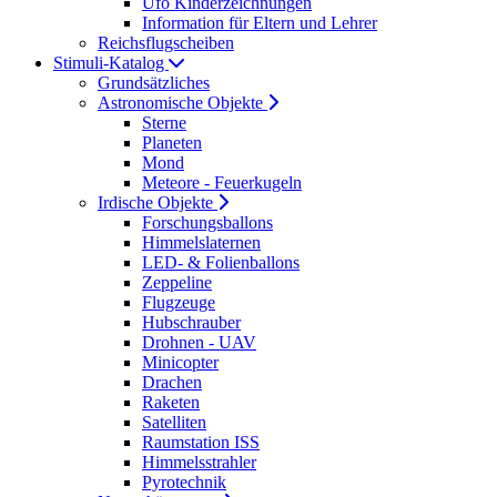
Ufo Kinderzeichnungen
Information für Eltern und Lehrer
Reichsflugscheiben
Stimuli-Katalog
Grundsätzliches
Astronomische Objekte
Sterne
Planeten
Mond
Meteore - Feuerkugeln
Irdische Objekte
Forschungsballons
Himmelslaternen
LED- & Folienballons
Zeppeline
Flugzeuge
Hubschrauber
Drohnen - UAV
Minicopter
Drachen
Raketen
Satelliten
Raumstation ISS
Himmelsstrahler
Pyrotechnik