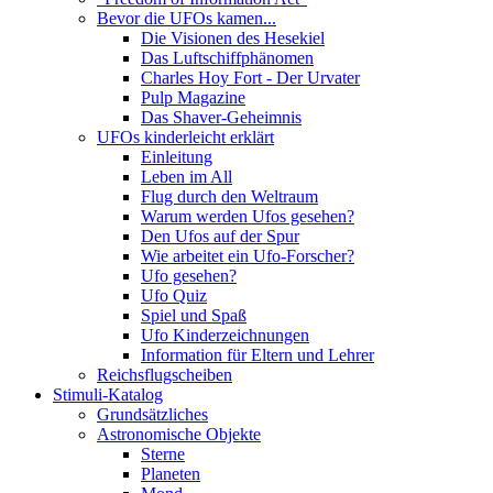
Bevor die UFOs kamen...
Die Visionen des Hesekiel
Das Luftschiffphänomen
Charles Hoy Fort - Der Urvater
Pulp Magazine
Das Shaver-Geheimnis
UFOs kinderleicht erklärt
Einleitung
Leben im All
Flug durch den Weltraum
Warum werden Ufos gesehen?
Den Ufos auf der Spur
Wie arbeitet ein Ufo-Forscher?
Ufo gesehen?
Ufo Quiz
Spiel und Spaß
Ufo Kinderzeichnungen
Information für Eltern und Lehrer
Reichsflugscheiben
Stimuli-Katalog
Grundsätzliches
Astronomische Objekte
Sterne
Planeten