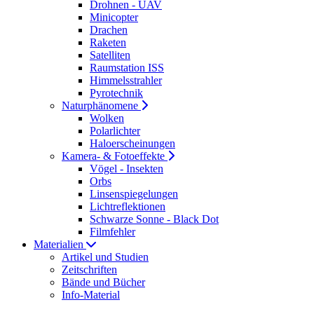
Drohnen - UAV
Minicopter
Drachen
Raketen
Satelliten
Raumstation ISS
Himmelsstrahler
Pyrotechnik
Naturphänomene
Wolken
Polarlichter
Haloerscheinungen
Kamera- & Fotoeffekte
Vögel - Insekten
Orbs
Linsenspiegelungen
Lichtreflektionen
Schwarze Sonne - Black Dot
Filmfehler
Materialien
Artikel und Studien
Zeitschriften
Bände und Bücher
Info-Material