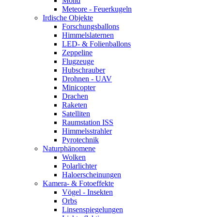
Mond
Meteore - Feuerkugeln
Irdische Objekte
Forschungsballons
Himmelslaternen
LED- & Folienballons
Zeppeline
Flugzeuge
Hubschrauber
Drohnen - UAV
Minicopter
Drachen
Raketen
Satelliten
Raumstation ISS
Himmelsstrahler
Pyrotechnik
Naturphänomene
Wolken
Polarlichter
Haloerscheinungen
Kamera- & Fotoeffekte
Vögel - Insekten
Orbs
Linsenspiegelungen