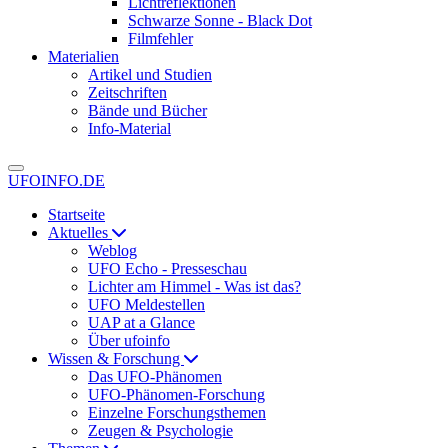
Lichtreflektionen
Schwarze Sonne - Black Dot
Filmfehler
Materialien
Artikel und Studien
Zeitschriften
Bände und Bücher
Info-Material
UFOINFO.DE
Startseite
Aktuelles
Weblog
UFO Echo - Presseschau
Lichter am Himmel - Was ist das?
UFO Meldestellen
UAP at a Glance
Über ufoinfo
Wissen & Forschung
Das UFO-Phänomen
UFO-Phänomen-Forschung
Einzelne Forschungsthemen
Zeugen & Psychologie